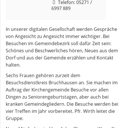
Telefon: 05271 /
und
6997 889
Pfarrerinnen
In unserer digitalen Gesellschaft werden Gespräche
Gemeindebüro
von Angesicht zu Angesicht immer wichtiger. Bei
Besuchen im Gemeindebezirk soll dafür Zeit sein:
Schönes und Beschwerliches hören, Neues aus dem
Weinbergstiftung
Dorf und aus der Gemeinde erzählen und Kontakt
halten.
AKTUELLES
Sechs Frauen gehören zurzeit dem
Besuchsdienstkreis Bruchhausen an. Sie machen im
Neuigkeiten
Auftrag der Kirchengemeinde Besuche vor allen
Dingen zu Seniorengeburtstagen, aber auch bei
Terminkalender
kranken Gemeindegliedern. Die Besuche werden bei
vier Treffen im Jahr vorbereitet. Pfr. Wirth leitet die
Gruppe.
Gemeindebrief