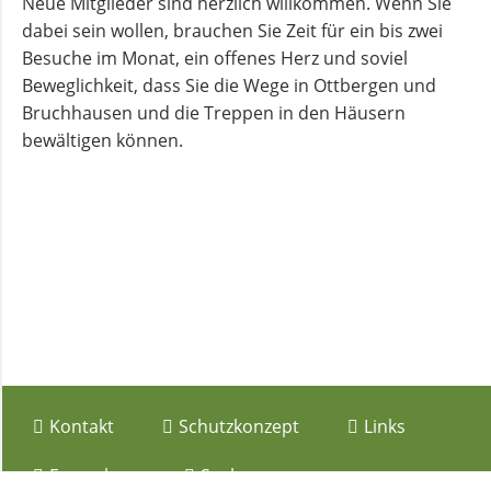
Neue Mitglieder sind herzlich willkommen. Wenn Sie
dabei sein wollen, brauchen Sie Zeit für ein bis zwei
Andachten
Besuche im Monat, ein offenes Herz und soviel
zum
Beweglichkeit, dass Sie die Wege in Ottbergen und
Monatsspruch
Bruchhausen und die Treppen in den Häusern
bewältigen können.
GOTTESDIENSTE
Sommerkirche
ANGEBOTE
Gruppen
und
Navigation
Kreise
Kontakt
Schutzkonzept
Links
überspringen
Formulare
Suche