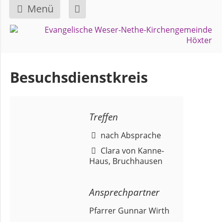
Menü
Navigation
GEMEINDE
überspringen
Über
Besuchsdienstkreis
uns
Überblick
Treffen
Bezirke
nach Absprache
Clara von Kanne-
Gremien
Haus, Bruchhausen
und
Ausschüsse
Ansprechpartner
Pfarrer Gunnar Wirth
Pfarrer