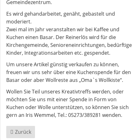
Gemeindezentrum.
und
Pfarrerinnen
Es wird gehandarbeitet, genäht, gebastelt und
moderiert.
Zwei mal im Jahr veranstalten wir bei Kaffee und
Gemeindebüro
Kuchen einen Basar. Der Reinerlös wird für die
Kirchengemeinde, Senioreneinrichtungen, bedürftige
Kinder, Integrationsarbeiten etc. gespendet.
Weinbergstiftung
Um unsere Artikel günstig verkaufen zu können,
AKTUELLES
freuen wir uns sehr über eine Kuchenspende für den
Basar oder aber Wollreste aus „Oma`s Wollkiste“.
Wollen Sie Teil unseres Kreativtreffs werden, oder
Neuigkeiten
möchten Sie uns mit einer Spende in Form von
Kuchen oder Wolle unterstützen, so können Sie sich
Terminkalender
gern an Iris Wemmel, Tel.: 05273/389281 wenden.
Zurück
Gemeindebrief