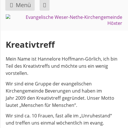
Menü
Navigation
GEMEINDE
überspringen
Über
Kreativtreff
uns
Mein Name ist Hannelore Hoffmann-Görlich, ich bin
Überblick
Teil des Kreativtreffs und möchte uns ein wenig
Bezirke
vorstellen.
Wir sind eine Gruppe der evangelischen
Kirchengemeinde Beverungen und haben im
Gremien
Jahr 2009 den Kreativtreff gegründet. Unser Motto
und
lautet „Menschen für Menschen“.
Ausschüsse
Wir sind ca. 10 Frauen, fast alle im „Unruhestand“
und treffen uns einmal wöchentlich im evang.
Pfarrer