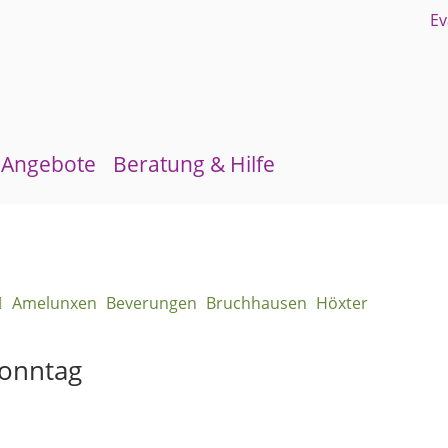
Angebote
Beratung & Hilfe
Gruppen und Kreise
Schuldnerberatung
Kirchenmusik
Flüchtlingsberatung
Amelunxen
Beverungen
Bruchhausen
Höxter
Kinder- und Jugendarbeit
Krebsberatung
Evangelisches Forum
Antidiskriminierungsstelle
sonntag
Mittagstisch
Schulmaterialienkammer