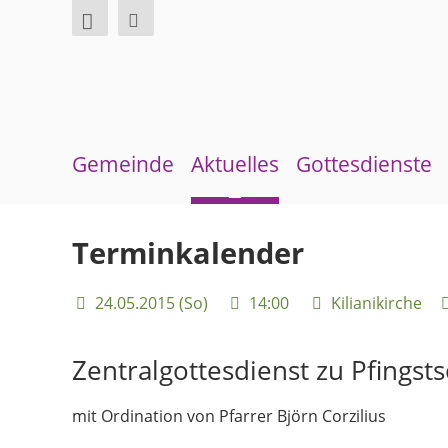
Gemeinde
Aktuelles
Gottesdienste
Über uns
Neuigkeiten
Sommerkirche
Terminkalender
Überblick Bezirke
Terminkalender
24.05.2015 (So)
14:00
Kilianikirche
Gremien und Ausschüsse
Gemeindebrief
Pfarrer und Pfarrerinnen
Andachten zum Monatsspruch
Zentralgottesdienst zu Pfingst
Gemeindebüro
mit Ordination von Pfarrer Björn Corzilius
Weinbergstiftung