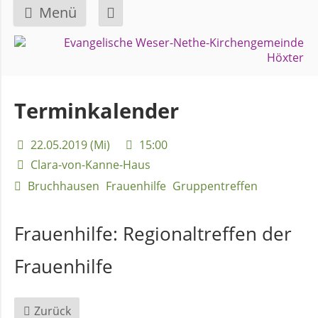
Menü
Navigation
GEMEINDE
überspringen
Über
Terminkalender
uns
22.05.2019 (Mi)
15:00
Überblick
Clara-von-Kanne-Haus
Bezirke
Bruchhausen
Frauenhilfe
Gruppentreffen
Gremien
Frauenhilfe:
Regionaltreffen der
und
Frauenhilfe
Ausschüsse
Zurück
Pfarrer