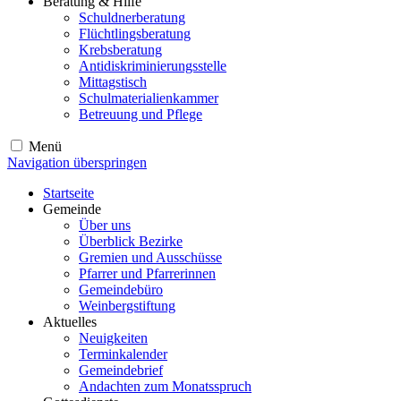
Beratung & Hilfe
Schuldnerberatung
Flüchtlingsberatung
Krebsberatung
Antidiskriminierungsstelle
Mittagstisch
Schulmaterialienkammer
Betreuung und Pflege
Menü
Navigation überspringen
Startseite
Gemeinde
Über uns
Überblick Bezirke
Gremien und Ausschüsse
Pfarrer und Pfarrerinnen
Gemeindebüro
Weinbergstiftung
Aktuelles
Neuigkeiten
Terminkalender
Gemeindebrief
Andachten zum Monatsspruch