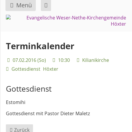
Menü
Navigation
GEMEINDE
überspringen
Über
Terminkalender
uns
07.02.2016 (So)
10:30
Kilianikirche
Überblick
Gottesdienst
Höxter
Bezirke
Gottesdienst
Gremien
und
Estomihi
Ausschüsse
Gottesdienst mit Pastor Dieter Maletz
Pfarrer
Zurück