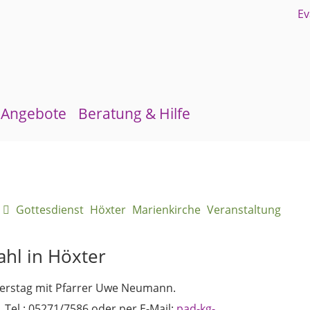
Angebote
Beratung & Hilfe
Gruppen und Kreise
Schuldnerberatung
Kirchenmusik
Flüchtlingsberatung
Gottesdienst
Höxter
Marienkirche
Veranstaltung
Kinder- und Jugendarbeit
Krebsberatung
Evangelisches Forum
Antidiskriminierungsstelle
hl in Höxter
Mittagstisch
erstag mit Pfarrer Uwe Neumann.
Schulmaterialienkammer
el.: 05271/7586 oder per E-Mail:
pad-kg-