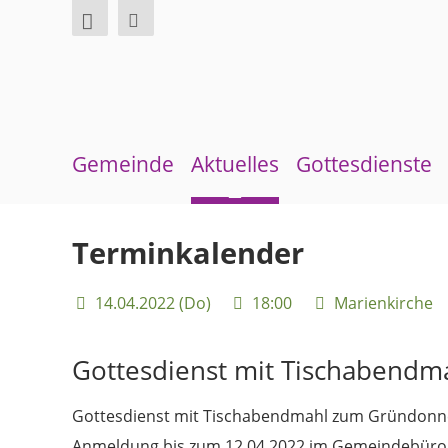
Gemeinde
Aktuelles
Gottesdienste
Über uns
Neuigkeiten
Sommerkirche
Terminkalender
Überblick Bezirke
Terminkalender
14.04.2022 (Do)
18:00
Marienkirche
Gremien und Ausschüsse
Gemeindebrief
Pfarrer und Pfarrerinnen
Andachten zum Monatsspruch
Gottesdienst mit Tischabendma
Gemeindebüro
Gottesdienst mit Tischabendmahl zum Gründonn
Weinbergstiftung
Anmeldung bis zum 12.04.2022 im Gemeindebüro, T