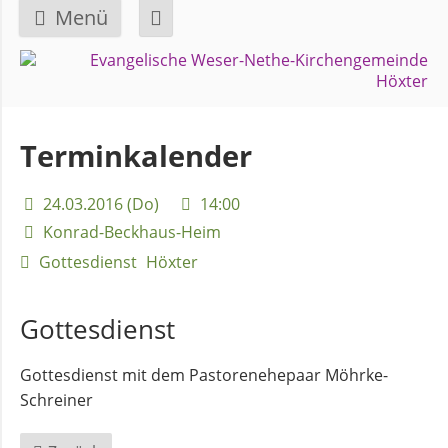
Menü
Navigation
GEMEINDE
überspringen
Über
Terminkalender
uns
24.03.2016 (Do)
14:00
Überblick
Konrad-Beckhaus-Heim
Bezirke
Gottesdienst
Höxter
Gremien
Gottesdienst
und
Ausschüsse
Gottesdienst mit dem Pastorenehepaar Möhrke-
Schreiner
Pfarrer