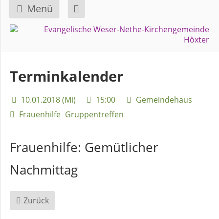
Menü
Navigation
GEMEINDE
überspringen
Über
Terminkalender
uns
10.01.2018 (Mi)
15:00
Gemeindehaus
Überblick
Frauenhilfe
Gruppentreffen
Bezirke
Frauenhilfe:
Gemütlicher
Gremien
Nachmittag
und
Ausschüsse
Zurück
Pfarrer