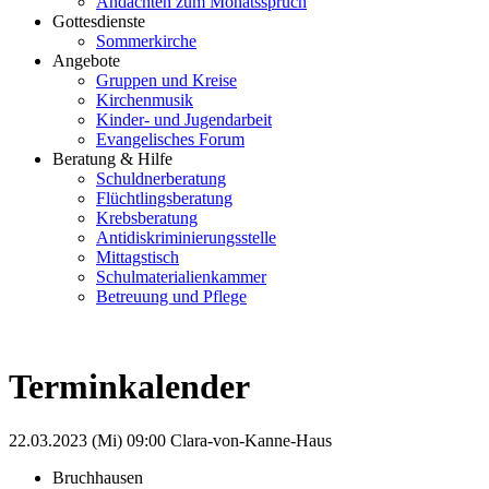
Andachten zum Monatsspruch
Gottesdienste
Sommerkirche
Angebote
Gruppen und Kreise
Kirchenmusik
Kinder- und Jugendarbeit
Evangelisches Forum
Beratung & Hilfe
Schuldnerberatung
Flüchtlingsberatung
Krebsberatung
Antidiskriminierungsstelle
Mittagstisch
Schulmaterialienkammer
Betreuung und Pflege
Terminkalender
22.03.2023 (Mi)
09:00
Clara-von-Kanne-Haus
Bruchhausen