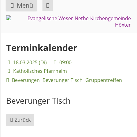
Menü
Navigation
GEMEINDE
überspringen
Über
Terminkalender
uns
18.03.2025 (Di)
09:00
Überblick
Katholisches Pfarrheim
Bezirke
Beverungen
Beverunger Tisch
Gruppentreffen
Gremien
Beverunger Tisch
und
Ausschüsse
Zurück
Pfarrer