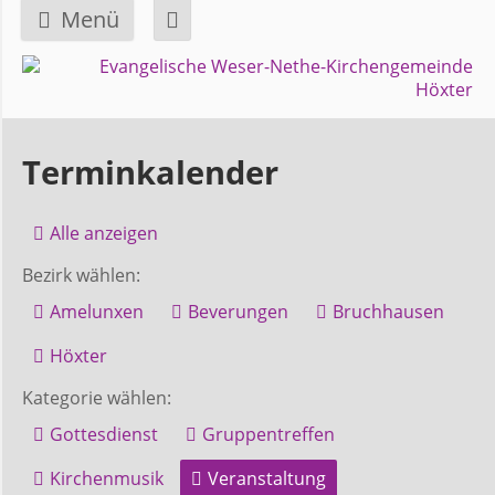
Menü
Navigation
GEMEINDE
überspringen
Über
Terminkalender
uns
Alle anzeigen
Überblick
Bezirk wählen:
Bezirke
Amelunxen
Beverungen
Bruchhausen
Gremien
Höxter
und
Kategorie wählen:
Ausschüsse
Gottesdienst
Gruppentreffen
Kirchenmusik
Veranstaltung
Pfarrer