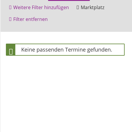
und
Weitere Filter hinzufügen
Marktplatz
Pfarrerinnen
Höxter
Filter entfernen
Gemeindebüro
Keine passenden Termine gefunden.
Weinbergstiftung
AKTUELLES
Neuigkeiten
Terminkalender
Gemeindebrief