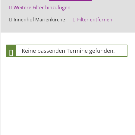
und
Weitere Filter hinzufügen
Pfarrerinnen
Amelunxen
Beverungen
Innenhof Marienkirche
Filter entfernen
Bruchhausen
Höxter
Gemeindebüro
Keine passenden Termine gefunden.
Weinbergstiftung
AKTUELLES
Neuigkeiten
Terminkalender
Gemeindebrief