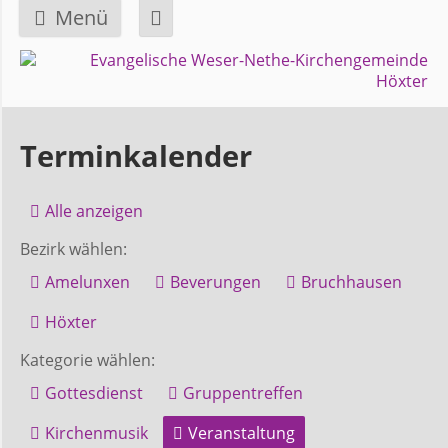
Menü
Navigation
GEMEINDE
überspringen
Über
Terminkalender
uns
Alle anzeigen
Überblick
Bezirk wählen:
Bezirke
Amelunxen
Beverungen
Bruchhausen
Gremien
Höxter
und
Kategorie wählen:
Ausschüsse
Gottesdienst
Gruppentreffen
Kirchenmusik
Veranstaltung
Pfarrer