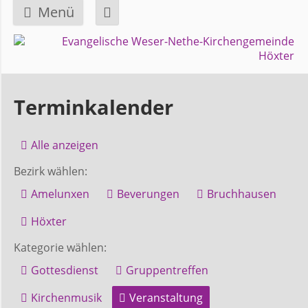
Menü
Navigation
GEMEINDE
überspringen
Über
Terminkalender
uns
Alle anzeigen
Überblick
Bezirk wählen:
Bezirke
Amelunxen
Beverungen
Bruchhausen
Gremien
Höxter
und
Kategorie wählen:
Ausschüsse
Gottesdienst
Gruppentreffen
Kirchenmusik
Veranstaltung
Pfarrer