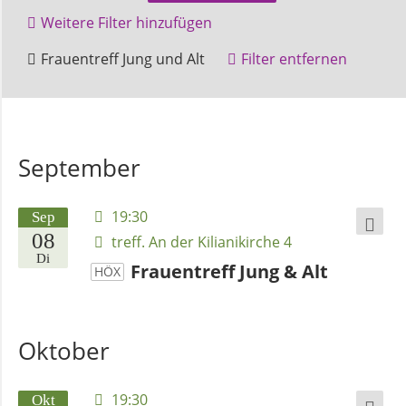
und
Weitere Filter hinzufügen
Pfarrerinnen
Gruppentreffen
Höxter
Frauentreff Jung und Alt
Filter entfernen
Gemeindebüro
Weinbergstiftung
September
AKTUELLES
19:30
Sep
08
treff. An der Kilianikirche 4
Di
Neuigkeiten
Frauentreff Jung & Alt
HÖX
Der Frauentreff Jung & Alt trifft sich.
Terminkalender
Gäste sind herzlich willkommen!
Oktober
Gemeindebrief
19:30
Okt