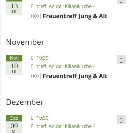
Frauentreff Jung und Alt
13
treff. An der Kilianikirche 4
Gruppentreffen
Höxter
Veranstaltung
Di
Andachten
Frauentreff Jung & Alt
HÖX
zum
Der Frauentreff Jung & Alt trifft sich.
Monatsspruch
Gäste sind herzlich willkommen!
November
GOTTESDIENSTE
19:30
Nov
Frauentreff Jung und Alt
Sommerkirche
10
treff. An der Kilianikirche 4
Gruppentreffen
Höxter
Veranstaltung
Di
Frauentreff Jung & Alt
HÖX
ANGEBOTE
Der Frauentreff Jung & Alt trifft sich.
Gäste sind herzlich willkommen!
Gruppen
Dezember
und
Kreise
19:30
Dez
Frauentreff Jung und Alt
09
treff. An der Kilianikirche 4
Gruppentreffen
Höxter
Veranstaltung
Mi