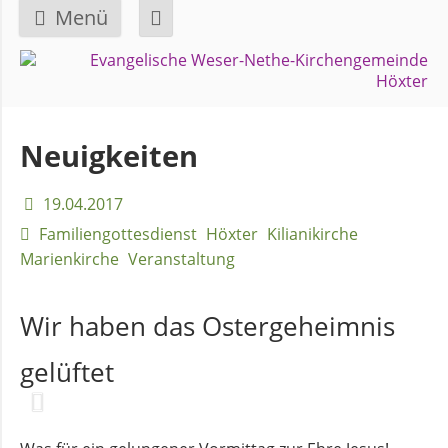
Menü
Navigation
GEMEINDE
überspringen
Über
Neuigkeiten
uns
19.04.2017
Überblick
Familiengottesdienst
Höxter
Kilianikirche
Bezirke
Marienkirche
Veranstaltung
Wir haben das Ostergeheimnis
Gremien
und
gelüftet
Ausschüsse
Pfarrer