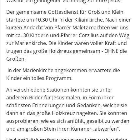
Was für ein gelungener Vormittag zur Ehre Jesus!
und
Der gemeinsame Gottesdienst für Groß und Klein
Pfarrerinnen
startete um 10.30 Uhr in der Kilianikirche. Nach einer
kurzen Andacht von Pfarrer Maletz machten wir uns
Gemeindebüro
mit ca. 30 Kindern und Pfarrer Corzilius auf den Weg
zur Marienkirche. Die Kinder waren voller Kraft und
trugen das große Holzkreuz gemeinsam - OHNE die
Weinbergstiftung
Großen!
In der Marienkirche angekommen erwartete die
AKTUELLES
Kinder ein tolles Programm.
An verschiedene Stationen konnten sie unter
Neuigkeiten
anderem Bilder für Jesus malen, in Form ihrer
schönsten Erinnerungen und Gedanken, welche sie
Terminkalender
dann an das große Holzkreuz nagelten. Sie konnten
ausprobieren, wie es sich anfühlt, gesalbt zu werden
und am großen Stein ihren Kummer „abwerfen“.
Gemeindebrief