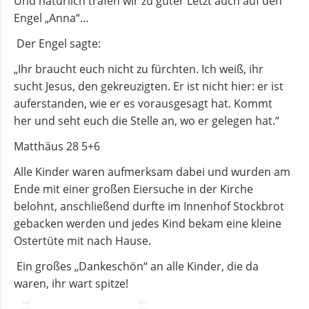
Und natürlich trafen wir zu guter Letzt auch auf den
Engel „Anna“…
Andachten
Der Engel sagte:
zum
Monatsspruch
„Ihr braucht euch nicht zu fürchten. Ich weiß, ihr
sucht Jesus, den gekreuzigten. Er ist nicht hier: er ist
auferstanden, wie er es vorausgesagt hat. Kommt
GOTTESDIENSTE
her und seht euch die Stelle an, wo er gelegen hat.“
Matthäus 28 5+6
Sommerkirche
Alle Kinder waren aufmerksam dabei und wurden am
ANGEBOTE
Ende mit einer großen Eiersuche in der Kirche
belohnt, anschließend durfte im Innenhof Stockbrot
gebacken werden und jedes Kind bekam eine kleine
Gruppen
Ostertüte mit nach Hause.
und
Kreise
Ein großes „Dankeschön“ an alle Kinder, die da
waren, ihr wart spitze!