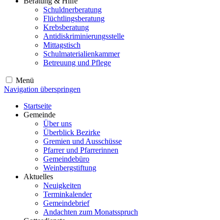
Beratung & Hilfe
Schuldnerberatung
Flüchtlingsberatung
Krebsberatung
Antidiskriminierungsstelle
Mittagstisch
Schulmaterialienkammer
Betreuung und Pflege
Menü
Navigation überspringen
Startseite
Gemeinde
Über uns
Überblick Bezirke
Gremien und Ausschüsse
Pfarrer und Pfarrerinnen
Gemeindebüro
Weinbergstiftung
Aktuelles
Neuigkeiten
Terminkalender
Gemeindebrief
Andachten zum Monatsspruch