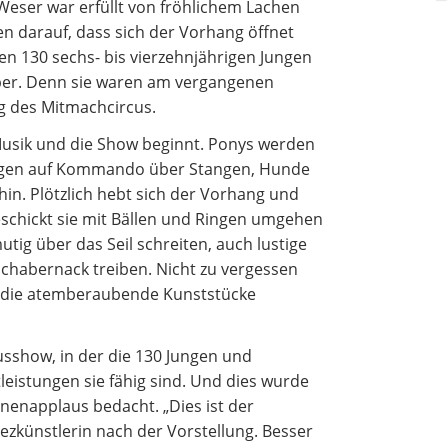
Weser war erfüllt von fröhlichem Lachen
n darauf, dass sich der Vorhang öffnet
Betreuung und Pflege
den 130 sechs- bis vierzehnjährigen Jungen
ber. Denn sie waren am vergangenen
g des Mitmachcircus.
 Musik und die Show beginnt. Ponys werden
ingen auf Kommando über Stangen, Hunde
in. Plötzlich hebt sich der Vorhang und
geschickt sie mit Bällen und Ringen umgehen
tig über das Seil schreiten, auch lustige
chabernack treiben. Nicht zu vergessen
z die atemberaubende Kunststücke
usshow, in der die 130 Jungen und
eistungen sie fähig sind. Und dies wurde
nenapplaus bedacht. „Dies ist der
zkünstlerin nach der Vorstellung. Besser