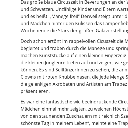
Das große blaue Circuszelt in Beverungen an der 
und Schwatzen. Unzählige Kinder und Eltern warte
und es heißt: „Manege frei!“ Derweil steigt unter 
und Mädchen hinter den Kulissen das Lampenfie
Wochenende die Stars der großen Galavorstellun
Doch schon ertönt im rappelvollen Cicuszelt die
begleitet und traben durch die Manege und spr
machen Kunststücke auf einen kleinen Fingerzeig h
die kleinen Jongleure treten auf und zeigen, wie 
können. Es sind Seiltänzerinnen zu sehen, die anmu
Clowns mit roten Knubbelnasen, die jede Menge S
die gelenkigen Akrobaten und Artisten am Trape
präsentieren.
Es war eine fantastische wie beeindruckende Circ
Mädchen einmal mehr zeigten, zu welchen Höchstl
von den staunenden Zuschauern mit reichlich Sze
schönste Tag in meinem Leben“, meinte eine Trape