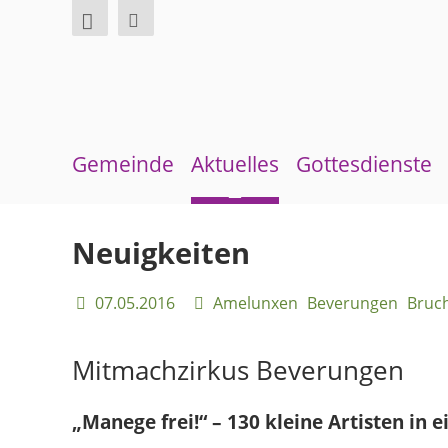
Gemeinde
Aktuelles
Gottesdienste
Über uns
Neuigkeiten
Sommerkirche
Neuigkeiten
Überblick Bezirke
Terminkalender
07.05.2016
Amelunxen
Beverungen
Bruc
Gremien und Ausschüsse
Gemeindebrief
Pfarrer und Pfarrerinnen
Andachten zum Monatsspruch
Mitmachzirkus Beverungen
Gemeindebüro
„Manege frei!“ – 130 kleine Artisten in 
Weinbergstiftung