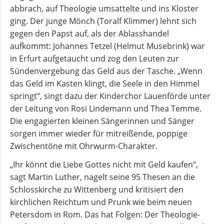
Flüchtlingsberatung
abbrach, auf Theologie umsattelte und ins Kloster
ging. Der junge Mönch (Toralf Klimmer) lehnt sich
Krebsberatung
gegen den Papst auf, als der Ablasshandel
aufkommt: Johannes Tetzel (Helmut Musebrink) war
in Erfurt aufgetaucht und zog den Leuten zur
Antidiskriminierungsstelle
Sündenvergebung das Geld aus der Tasche. „Wenn
das Geld im Kasten klingt, die Seele in den Himmel
springt“, singt dazu der Kinderchor Lauenförde unter
Mittagstisch
der Leitung von Rosi Lindemann und Thea Temme.
Die engagierten kleinen Sängerinnen und Sänger
sorgen immer wieder für mitreißende, poppige
Schulmaterialienkammer
Zwischentöne mit Ohrwurm-Charakter.
„Ihr könnt die Liebe Gottes nicht mit Geld kaufen“,
Betreuung
sagt Martin Luther, nagelt seine 95 Thesen an die
und
Schlosskirche zu Wittenberg und kritisiert den
Pflege
kirchlichen Reichtum und Prunk wie beim neuen
Petersdom in Rom. Das hat Folgen: Der Theologie-