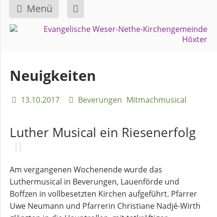
Menü
Navigation
GEMEINDE
überspringen
Über
Neuigkeiten
uns
13.10.2017
Beverungen
Mitmachmusical
Überblick
Bezirke
Luther Musical ein Riesenerfolg
Gremien
und
Am vergangenen Wochenende wurde das
Ausschüsse
Luthermusical in Beverungen, Lauenförde und
Boffzen in vollbesetzten Kirchen aufgeführt. Pfarrer
Uwe Neumann und Pfarrerin Christiane Nadjé-Wirth
Pfarrer