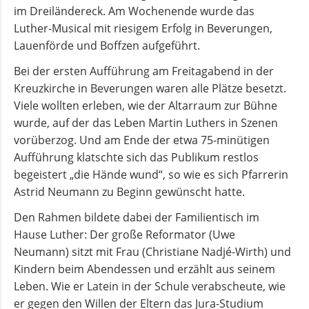
Kirchenmusik
im Dreiländereck. Am Wochenende wurde das
Luther-Musical mit riesigem Erfolg in Beverungen,
Lauenförde und Boffzen aufgeführt.
Kinder-
und
Bei der ersten Aufführung am Freitagabend in der
Jugendarbeit
Kreuzkirche in Beverungen waren alle Plätze besetzt.
Viele wollten erleben, wie der Altarraum zur Bühne
wurde, auf der das Leben Martin Luthers in Szenen
Evangelisches
vorüberzog. Und am Ende der etwa 75-minütigen
Forum
Aufführung klatschte sich das Publikum restlos
begeistert „die Hände wund“, so wie es sich Pfarrerin
BERATUNG
Astrid Neumann zu Beginn gewünscht hatte.
&
Den Rahmen bildete dabei der Familientisch im
HILFE
Hause Luther: Der große Reformator (Uwe
Neumann) sitzt mit Frau (Christiane Nadjé-Wirth) und
Schuldnerberatung
Kindern beim Abendessen und erzählt aus seinem
Leben. Wie er Latein in der Schule verabscheute, wie
er gegen den Willen der Eltern das Jura-Studium