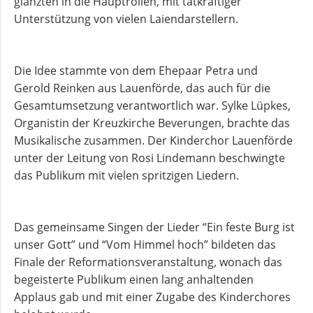
glänzten in die Hauptrollen, mit tatkräftiger
und
Unterstützung von vielen Laiendarstellern.
Pfarrerinnen
Die Idee stammte von dem Ehepaar Petra und
Gemeindebüro
Gerold Reinken aus Lauenförde, das auch für die
Gesamtumsetzung verantwortlich war. Sylke Lüpkes,
Organistin der Kreuzkirche Beverungen, brachte das
Weinbergstiftung
Musikalische zusammen. Der Kinderchor Lauenförde
unter der Leitung von Rosi Lindemann beschwingte
AKTUELLES
das Publikum mit vielen spritzigen Liedern.
Neuigkeiten
Das gemeinsame Singen der Lieder “Ein feste Burg ist
unser Gott” und “Vom Himmel hoch” bildeten das
Terminkalender
Finale der Reformationsveranstaltung, wonach das
begeisterte Publikum einen lang anhaltenden
Applaus gab und mit einer Zugabe des Kinderchores
Gemeindebrief