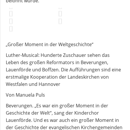
belohnt wurde.
Andachten
zum
Monatsspruch
GOTTESDIENSTE
„Großer Moment in der Weltgeschichte“
Luther-Musical: Hunderte Zuschauer sehen das
Leben des großen Reformators in Beverungen,
Sommerkirche
Lauenförde und Boffzen. Die Aufführungen sind eine
erstmalige Kooperation der Landeskirchen von
ANGEBOTE
Westfalen und Hannover
Von Manuela Puls
Gruppen
und
Beverungen. „Es war ein großer Moment in der
Kreise
Geschichte der Welt“, sang der Kinderchor
Lauenförde. Und es war auch ein großer Moment in
der Geschichte der evangelischen Kirchengemeinden