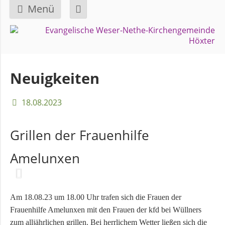
Menü
Navigation
GEMEINDE
überspringen
Über
Neuigkeiten
uns
18.08.2023
Überblick
Bezirke
Grillen der Frauenhilfe
Amelunxen
Gremien
und
Ausschüsse
Am 18.08.23 um 18.00 Uhr trafen sich die Frauen der
Frauenhilfe Amelunxen mit den Frauen der kfd bei Wüllners
Pfarrer
zum alljährlichen grillen. Bei herrlichem Wetter ließen sich die