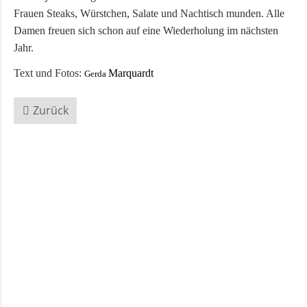
und
Frauen Steaks, Würstchen, Salate und Nachtisch munden. Alle
Pfarrerinnen
Damen freuen sich schon auf eine Wiederholung im nächsten
Jahr.
Text und Fotos:
Gemeindebüro
Marquardt
Gerda
Zurück
Weinbergstiftung
AKTUELLES
Neuigkeiten
Terminkalender
Gemeindebrief