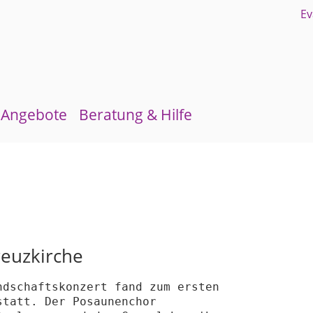
Angebote
Beratung & Hilfe
Gruppen und Kreise
Schuldnerberatung
Kirchenmusik
Flüchtlingsberatung
Kinder- und Jugendarbeit
Krebsberatung
Evangelisches Forum
Antidiskriminierungsstelle
reuzkirche
Mittagstisch
dschaftskonzert fand zum ersten

tatt. Der Posaunenchor

Schulmaterialienkammer