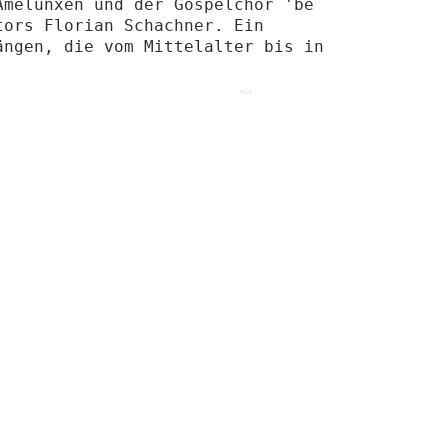
melunxen und der Gospelchor 'be

ors Florian Schachner. Ein

Betreuung und Pflege
ngen, die vom Mittelalter bis in
