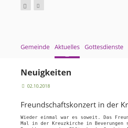
Gemeinde
Aktuelles
Gottesdienste
Über uns
Neuigkeiten
Sommerkirche
Neuigkeiten
Überblick Bezirke
Terminkalender
02.10.2018
Gremien und Ausschüsse
Gemeindebrief
Pfarrer und Pfarrerinnen
Andachten zum Monatsspruch
Freundschaftskonzert in der K
Gemeindebüro
Wieder einmal war es soweit. Das Freun
Mal in der Kreuzkirche in Beverungen s
Weinbergstiftung