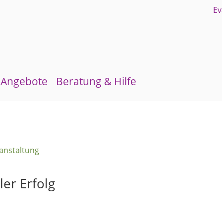
Angebote
Beratung & Hilfe
Gruppen und Kreise
Schuldnerberatung
Kirchenmusik
Flüchtlingsberatung
anstaltung
Kinder- und Jugendarbeit
Krebsberatung
Evangelisches Forum
Antidiskriminierungsstelle
ler Erfolg
Mittagstisch
Schulmaterialienkammer