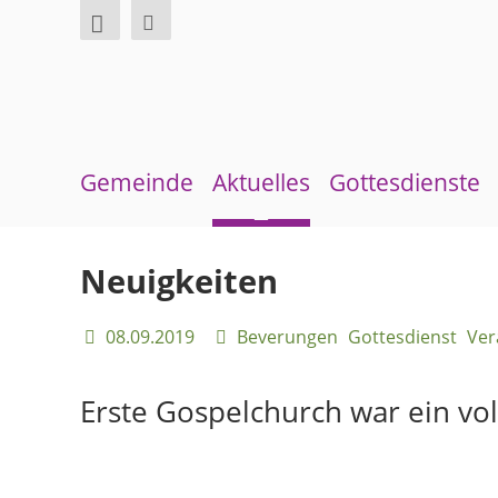
Gemeinde
Aktuelles
Gottesdienste
Über uns
Neuigkeiten
Sommerkirche
Neuigkeiten
Überblick Bezirke
Terminkalender
08.09.2019
Beverungen
Gottesdienst
Ver
Gremien und Ausschüsse
Gemeindebrief
Pfarrer und Pfarrerinnen
Andachten zum Monatsspruch
Erste Gospelchurch war ein vol
Gemeindebüro
Weinbergstiftung