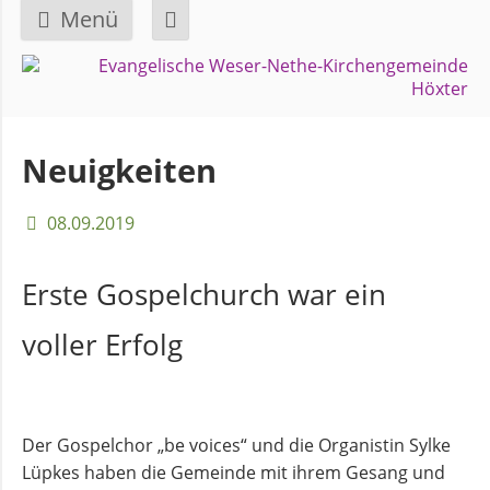
Menü
Navigation
GEMEINDE
überspringen
Über
Neuigkeiten
uns
08.09.2019
Überblick
Bezirke
Erste Gospelchurch war ein
voller Erfolg
Gremien
und
Ausschüsse
Der Gospelchor „be voices“ und die Organistin Sylke
Lüpkes haben die Gemeinde mit ihrem Gesang und
Pfarrer