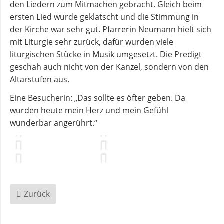
den Liedern zum Mitmachen gebracht. Gleich beim
und
ersten Lied wurde geklatscht und die Stimmung in
Pfarrerinnen
der Kirche war sehr gut. Pfarrerin Neumann hielt sich
mit Liturgie sehr zurück, dafür wurden viele
liturgischen Stücke in Musik umgesetzt. Die Predigt
Gemeindebüro
geschah auch nicht von der Kanzel, sondern von den
Altarstufen aus.
Weinbergstiftung
Eine Besucherin: „Das sollte es öfter geben. Da
wurden heute mein Herz und mein Gefühl
AKTUELLES
wunderbar angerührt.“
Neuigkeiten
Terminkalender
Zurück
Gemeindebrief