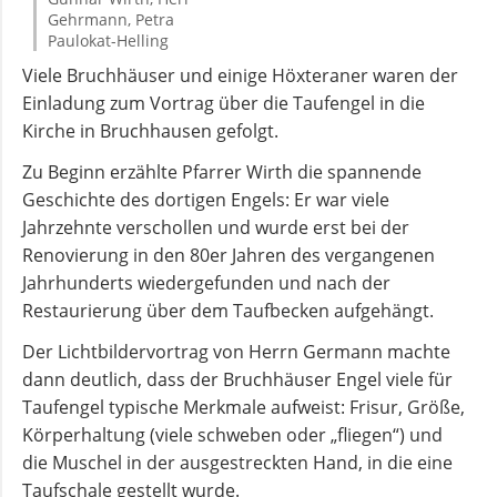
und
Gehrmann, Petra
Paulokat-Helling
Pfarrerinnen
Viele Bruchhäuser und einige Höxteraner waren der
Einladung zum Vortrag über die Taufengel in die
Gemeindebüro
Kirche in Bruchhausen gefolgt.
Zu Beginn erzählte Pfarrer Wirth die spannende
Weinbergstiftung
Geschichte des dortigen Engels: Er war viele
Jahrzehnte verschollen und wurde erst bei der
Renovierung in den 80er Jahren des vergangenen
AKTUELLES
Jahrhunderts wiedergefunden und nach der
Restaurierung über dem Taufbecken aufgehängt.
Neuigkeiten
Der Lichtbildervortrag von Herrn Germann machte
dann deutlich, dass der Bruchhäuser Engel viele für
Terminkalender
Taufengel typische Merkmale aufweist: Frisur, Größe,
Körperhaltung (viele schweben oder „fliegen“) und
die Muschel in der ausgestreckten Hand, in die eine
Gemeindebrief
Taufschale gestellt wurde.