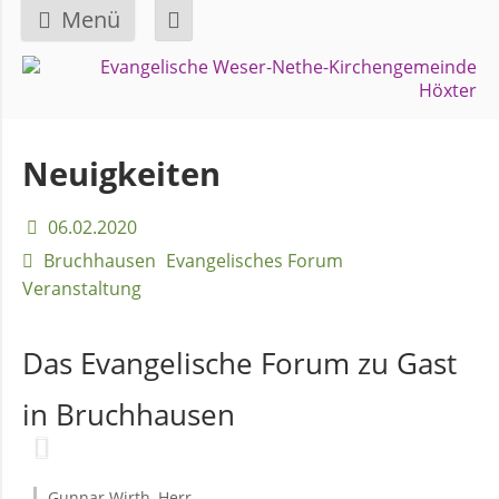
Menü
Navigation
GEMEINDE
überspringen
Über
Neuigkeiten
uns
06.02.2020
Überblick
Bruchhausen
Evangelisches Forum
Bezirke
Veranstaltung
Das Evangelische Forum zu Gast
Gremien
und
in Bruchhausen
Ausschüsse
Pfarrer
Gunnar Wirth, Herr