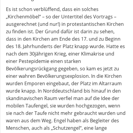
Es ist schon verblüffend, dass ein solches
Andachten
„Kirchenmöbel“ – so der Untertitel des Vortrags –
zum
ausgerechnet (und nur!) in protestantischen Kirchen
Monatsspruch
zu finden ist. Der Grund dafür ist darin zu sehen,
dass in den Kirchen am Ende des 17. und zu Beginn
GOTTESDIENSTE
des 18. Jahrhunderts der Platz knapp wurde. Hatte es
nach dem 30jährigen Krieg, einer Klimakrise und
einer Pestepidemie einen starken
Sommerkirche
Bevölkerungsrückgang gegeben, so kam es jetzt zu
einer wahren Bevölkerungsexplosion. In die Kirchen
ANGEBOTE
wurden Emporen eingebaut, der Platz im Altarraum
wurde knapp. In Norddeutschland bis hinauf in den
skandinavischen Raum verfiel man auf die Idee der
Gruppen
mobilen Taufengel, sie wurden hochgezogen, wenn
und
sie nach der Taufe nicht mehr gebraucht wurden und
Kreise
waren aus dem Weg. Engel haben als Begleiter des
Menschen, auch als „Schutzengel“, eine lange