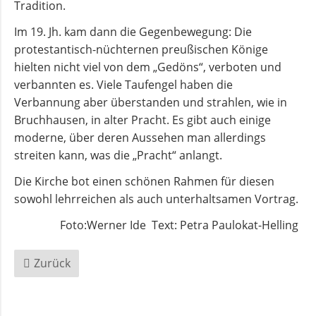
Kirchenmusik
Tradition.
Im 19. Jh. kam dann die Gegenbewegung: Die
Kinder-
protestantisch-nüchternen preußischen Könige
und
hielten nicht viel von dem „Gedöns“, verboten und
Jugendarbeit
verbannten es. Viele Taufengel haben die
Verbannung aber überstanden und strahlen, wie in
Bruchhausen, in alter Pracht. Es gibt auch einige
Evangelisches
moderne, über deren Aussehen man allerdings
Forum
streiten kann, was die „Pracht“ anlangt.
Die Kirche bot einen schönen Rahmen für diesen
BERATUNG
sowohl lehrreichen als auch unterhaltsamen Vortrag.
&
HILFE
Foto:Werner Ide Text: Petra Paulokat-Helling
Zurück
Schuldnerberatung