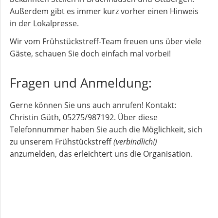
Außerdem gibt es immer kurz vorher einen Hinweis
in der Lokalpresse.
Andachten
zum
Wir vom Frühstückstreff-Team freuen uns über viele
Monatsspruch
Gäste, schauen Sie doch einfach mal vorbei!
GOTTESDIENSTE
Fragen und Anmeldung:
Sommerkirche
Gerne können Sie uns auch anrufen! Kontakt:
Christin Güth, 05275/987192. Über diese
Telefonnummer haben Sie auch die Möglichkeit, sich
ANGEBOTE
zu unserem Frühstückstreff
(verbindlich!)
anzumelden, das erleichtert uns die Organisation.
Gruppen
und
Kreise