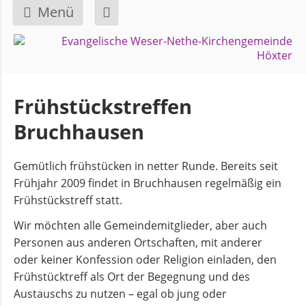
Menü
Navigation
GEMEINDE
überspringen
Über
Frühstückstreffen
uns
Bruchhausen
Überblick
Gemütlich frühstücken in netter Runde. Bereits seit
Bezirke
Frühjahr 2009 findet in Bruchhausen regelmäßig ein
Frühstückstreff statt.
Gremien
Wir möchten alle Gemeindemitglieder, aber auch
und
Personen aus anderen Ortschaften, mit anderer
Ausschüsse
oder keiner Konfession oder Religion einladen, den
Frühstücktreff als Ort der Begegnung und des
Austauschs zu nutzen – egal ob jung oder
Pfarrer