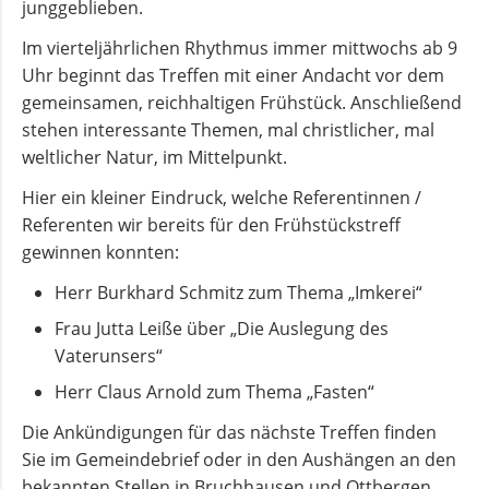
junggeblieben.
und
Pfarrerinnen
Im vierteljährlichen Rhythmus immer mittwochs ab 9
Uhr beginnt das Treffen mit einer Andacht vor dem
gemeinsamen, reichhaltigen Frühstück. Anschließend
Gemeindebüro
stehen interessante Themen, mal christlicher, mal
weltlicher Natur, im Mittelpunkt.
Weinbergstiftung
Hier ein kleiner Eindruck, welche Referentinnen /
Referenten wir bereits für den Frühstückstreff
AKTUELLES
gewinnen konnten:
Herr Burkhard Schmitz zum Thema „Imkerei“
Neuigkeiten
Frau Jutta Leiße über „Die Auslegung des
Vaterunsers“
Herr Claus Arnold zum Thema „Fasten“
Terminkalender
Die Ankündigungen für das nächste Treffen finden
Sie im Gemeindebrief oder in den Aushängen an den
Gemeindebrief
bekannten Stellen in Bruchhausen und Ottbergen.