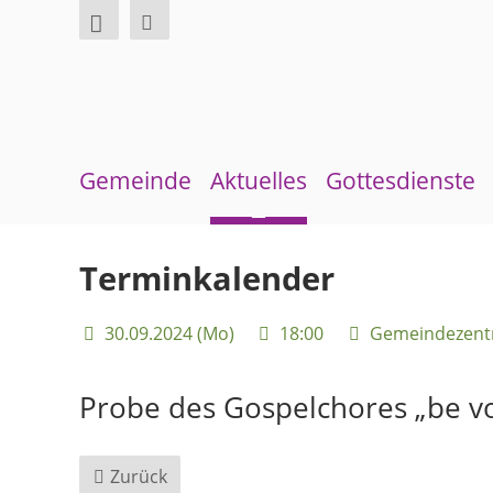
Gemeinde
Aktuelles
Gottesdienste
Über uns
Neuigkeiten
Sommerkirche
Terminkalender
Überblick Bezirke
Terminkalender
30.09.2024 (Mo)
18:00
Gemeindezent
Gremien und Ausschüsse
Gemeindebrief
Pfarrer und Pfarrerinnen
Andachten zum Monatsspruch
Probe des Gospelchores „be vo
Gemeindebüro
Zurück
Weinbergstiftung