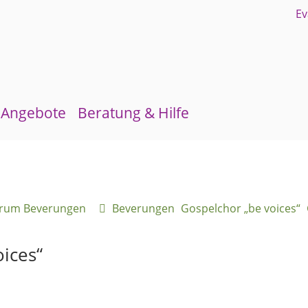
Angebote
Beratung & Hilfe
Gruppen und Kreise
Schuldnerberatung
Kirchenmusik
Flüchtlingsberatung
rum Beverungen
Beverungen
Gospelchor „be voices“
Kinder- und Jugendarbeit
Krebsberatung
Evangelisches Forum
Antidiskriminierungsstelle
ices“
Mittagstisch
Schulmaterialienkammer