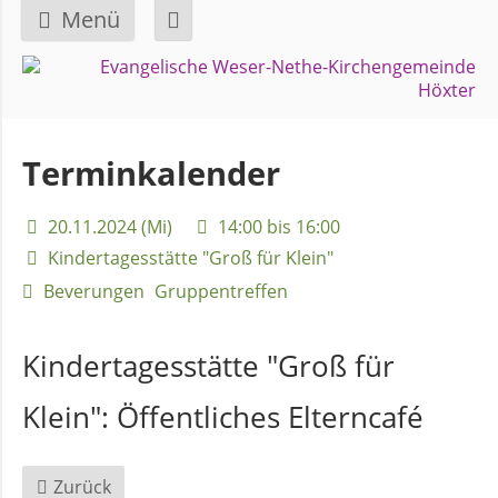
Menü
Navigation
GEMEINDE
überspringen
Über
Terminkalender
uns
20.11.2024 (Mi)
14:00 bis 16:00
Überblick
Kindertagesstätte "Groß für Klein"
Bezirke
Beverungen
Gruppentreffen
Gremien
Kindertagesstätte "Groß für
und
Klein":
Öffentliches Elterncafé
Ausschüsse
Zurück
Pfarrer