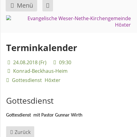
Menü
Navigation
GEMEINDE
überspringen
Über
Terminkalender
uns
24.08.2018 (Fr)
09:30
Überblick
Konrad-Beckhaus-Heim
Bezirke
Gottesdienst
Höxter
Gremien
Gottesdienst
und
Ausschüsse
Gottesdienst mit Pastor Gunnar Wirth
Zurück
Pfarrer