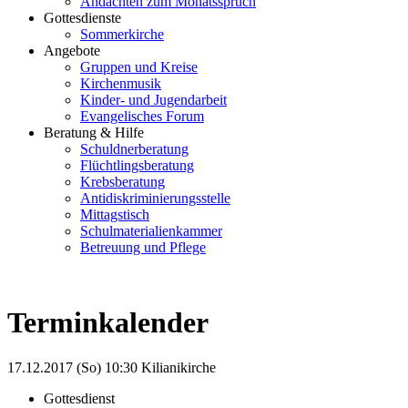
Andachten zum Monatsspruch
Gottesdienste
Sommerkirche
Angebote
Gruppen und Kreise
Kirchenmusik
Kinder- und Jugendarbeit
Evangelisches Forum
Beratung & Hilfe
Schuldnerberatung
Flüchtlingsberatung
Krebsberatung
Antidiskriminierungsstelle
Mittagstisch
Schulmaterialienkammer
Betreuung und Pflege
Terminkalender
17.12.2017 (So)
10:30
Kilianikirche
Gottesdienst