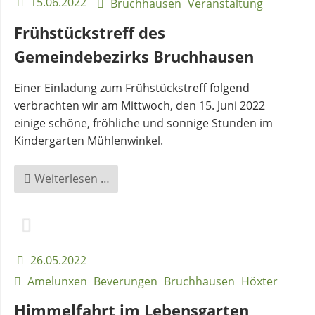
15.06.2022
Bruchhausen
Veranstaltung
und
Pfarrerinnen
Frühstückstreff des
Gemeindebezirks Bruchhausen
Gemeindebüro
Einer Einladung zum Frühstückstreff folgend
verbrachten wir am Mittwoch, den 15. Juni 2022
einige schöne, fröhliche und sonnige Stunden im
Weinbergstiftung
Kindergarten Mühlenwinkel.
AKTUELLES
Frühstückstreff
Weiterlesen …
des
Neuigkeiten
Gemeindebezirks
Bruchhausen
Terminkalender
26.05.2022
Amelunxen
Beverungen
Bruchhausen
Höxter
Gemeindebrief
Himmelfahrt im Lebensgarten