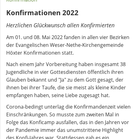
Kirchenmusik
Konfirmationen 2022
Kinder-
Herzlichen Glückwunsch allen Konfirmierten
und
Jugendarbeit
Am 01. und 08. Mai 2022 fanden in allen vier Bezirken
der Evangelischen Weser-Nethe-Kirchengemeinde
Höxter Konfirmationen statt.
Evangelisches
Nach einem Jahr Vorbereitung haben insgesamt 38
Forum
Jugendliche in vier Gottesdiensten öffentlich ihren
Glauben bekannt und "Ja" zu dem Gott gesagt, der
BERATUNG
ihnen bei ihrer Taufe, die sie meist als kleine Kinder
&
empfangen haben, seine Liebe zugesagt hat.
HILFE
Corona-bedingt unterlag die Konfirmandenzeit vielen
Einschränkungen. So musste zum zweiten Mal in
Schuldnerberatung
Folge das Konficamp ausfallen, das in den Jahren vor
der Pandemie immer das unumstrittene Highlight
des Konfi-Jahres war. Stattdessen gab es ein