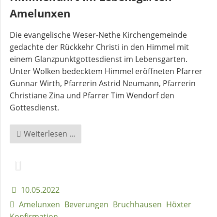
Amelunxen
Andachten
Die evangelische Weser-Nethe Kirchengemeinde
zum
gedachte der Rückkehr Christi in den Himmel mit
Monatsspruch
einem Glanzpunktgottesdienst im Lebensgarten.
Unter Wolken bedecktem Himmel eröffneten Pfarrer
GOTTESDIENSTE
Gunnar Wirth, Pfarrerin Astrid Neumann, Pfarrerin
Christiane Zina und Pfarrer Tim Wendorf den
Sommerkirche
Gottesdienst.
ANGEBOTE
Himmelfahrt
Weiterlesen …
im
Lebensgarten
Gruppen
Amelunxen
und
Kreise
10.05.2022
Amelunxen
Beverungen
Bruchhausen
Höxter
Konfirmation