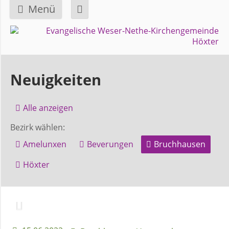
Menü
Navigation
GEMEINDE
überspringen
Über
Neuigkeiten
uns
Alle anzeigen
Überblick
Bezirk wählen:
Bezirke
Amelunxen
Beverungen
Bruchhausen
Gremien
Höxter
und
Ausschüsse
Pfarrer