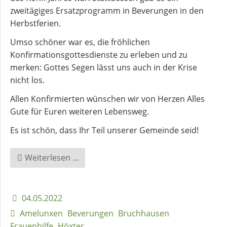
Flüchtlingsberatung
zweitägiges Ersatzprogramm in Beverungen in den
Herbstferien.
Krebsberatung
Umso schöner war es, die fröhlichen
Konfirmationsgottesdienste zu erleben und zu
merken: Gottes Segen lässt uns auch in der Krise
Antidiskriminierungsstelle
nicht los.
Allen Konfirmierten wünschen wir von Herzen Alles
Mittagstisch
Gute für Euren weiteren Lebensweg.
Es ist schön, dass Ihr Teil unserer Gemeinde seid!
Schulmaterialienkammer
Konfirmationen
Weiterlesen …
2022
Betreuung
und
Pflege
04.05.2022
Amelunxen
Beverungen
Bruchhausen
Frauenhilfe
Höxter