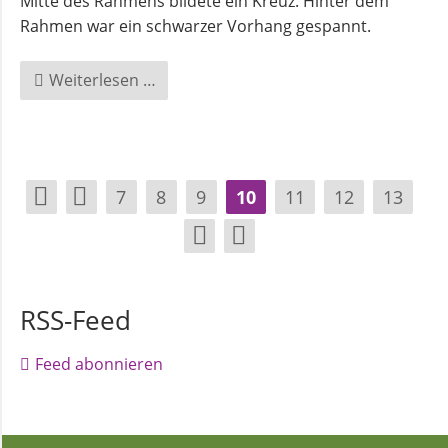
Mitte des Rahmens bildete ein Kreuz. Hinter dem
Rahmen war ein schwarzer Vorhang gespannt.
Familiengottesdienst
Weiterlesen …
am
Ostermontag
in
der
7
8
9
10
11
12
13
Georgs
Kirche
RSS-Feed
Feed abonnieren