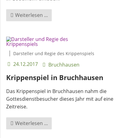
Flüchtlingsberatung
Mini
Weiterlesen …
Krebsberatung
Gottesdienst
Krippenspiel
Antidiskriminierungsstelle
Darsteller und Regie des Krippenspiels
Mittagstisch
24.12.2017
Bruchhausen
Krippenspiel in Bruchhausen
Schulmaterialienkammer
Das Krippenspiel in Bruchhausen nahm die
Gottesdienstbesucher dieses Jahr mit auf eine
Betreuung
Zeitreise.
und
Pflege
Krippenspiel
Weiterlesen …
in