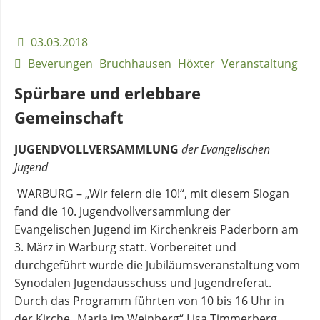
Mini-
Gottesdienst
Andachten
03.03.2018
in
zum
Beverungen
Bruchhausen
Höxter
Veranstaltung
Bruchhausen
Monatsspruch
Spürbare und erlebbare
GOTTESDIENSTE
Gemeinschaft
JUGENDVOLLVERSAMMLUNG
der Evangelischen
Sommerkirche
Jugend
ANGEBOTE
WARBURG – „Wir feiern die 10!“, mit diesem Slogan
fand die 10. Jugendvollversammlung der
Evangelischen Jugend im Kirchenkreis Paderborn am
Gruppen
3. März in Warburg statt. Vorbereitet und
und
durchgeführt wurde die Jubiläumsveranstaltung vom
Kreise
Synodalen Jugendausschuss und Jugendreferat.
Durch das Programm führten von 10 bis 16 Uhr in
der Kirche „Maria im Weinberg“ Lisa Timmerberg,