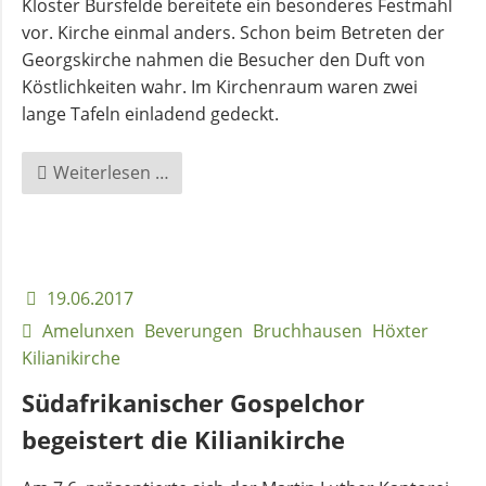
Kloster Bursfelde bereitete ein besonderes Festmahl
vor. Kirche einmal anders. Schon beim Betreten der
Georgskirche nahmen die Besucher den Duft von
Köstlichkeiten wahr. Im Kirchenraum waren zwei
lange Tafeln einladend gedeckt.
Futtern
Weiterlesen …
wie
bei
Luthern
in
19.06.2017
der
Amelunxen
Beverungen
Bruchhausen
Höxter
mittelalterlichen
Kilianikirche
Georgskirche
Südafrikanischer Gospelchor
begeistert die Kilianikirche