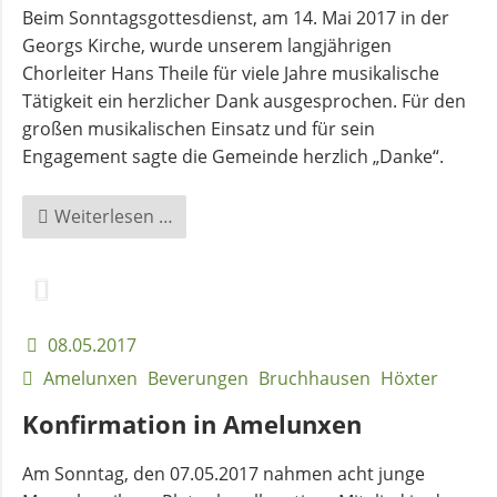
Beim Sonntagsgottesdienst, am 14. Mai 2017 in der
Georgs Kirche, wurde unserem langjährigen
Chorleiter Hans Theile für viele Jahre musikalische
Tätigkeit ein herzlicher Dank ausgesprochen. Für den
großen musikalischen Einsatz und für sein
Engagement sagte die Gemeinde herzlich „Danke“.
Dank
Weiterlesen …
und
Verabschiedung
unseres
Chorleiters
08.05.2017
sowie
Amelunxen
Beverungen
Bruchhausen
Höxter
25.-
jähriges
Konfirmation in Amelunxen
Jubiläum
Am Sonntag, den 07.05.2017 nahmen acht junge