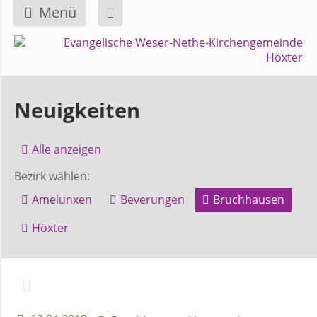
Menü
Navigation
GEMEINDE
überspringen
Über
Neuigkeiten
uns
Alle anzeigen
Überblick
Bezirk wählen:
Bezirke
Amelunxen
Beverungen
Bruchhausen
Gremien
Höxter
und
Ausschüsse
Pfarrer