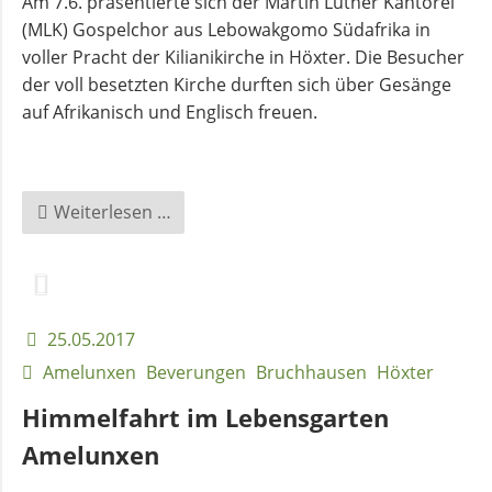
Am 7.6. präsentierte sich der Martin Luther Kantorei
(MLK) Gospelchor aus Lebowakgomo Südafrika in
voller Pracht der Kilianikirche in Höxter. Die Besucher
der voll besetzten Kirche durften sich über Gesänge
auf Afrikanisch und Englisch freuen.
Südafrikanischer
Weiterlesen …
Gospelchor
begeistert
die
Kilianikirche
25.05.2017
Amelunxen
Beverungen
Bruchhausen
Höxter
Himmelfahrt im Lebensgarten
Amelunxen