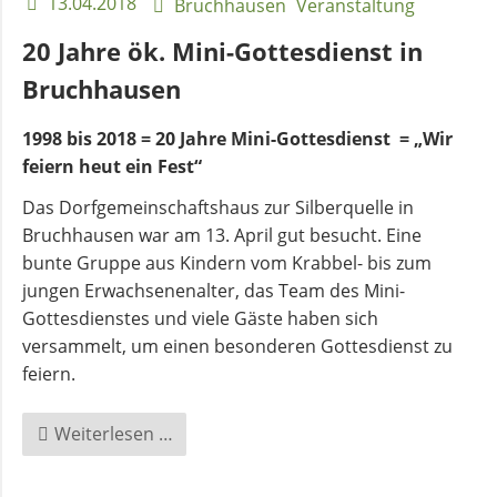
13.04.2018
Bruchhausen
Veranstaltung
und
Pfarrerinnen
20 Jahre ök. Mini-Gottesdienst in
Bruchhausen
Gemeindebüro
1998 bis 2018 = 20 Jahre Mini-Gottesdienst = „Wir
feiern heut ein Fest“
Weinbergstiftung
Das Dorfgemeinschaftshaus zur Silberquelle in
Bruchhausen war am 13. April gut besucht. Eine
AKTUELLES
bunte Gruppe aus Kindern vom Krabbel- bis zum
jungen Erwachsenenalter, das Team des Mini-
Gottesdienstes und viele Gäste haben sich
Neuigkeiten
versammelt, um einen besonderen Gottesdienst zu
feiern.
Terminkalender
20
Weiterlesen …
Jahre
Gemeindebrief
ök.