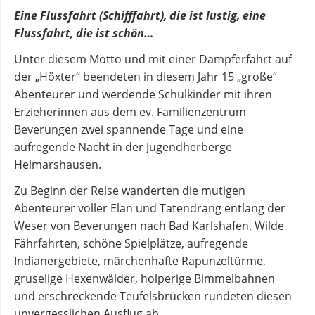
und
Eine Flussfahrt (Schifffahrt), die ist lustig, eine
Pfarrerinnen
Flussfahrt, die ist schön…
Unter diesem Motto und mit einer Dampferfahrt auf
der „Höxter“ beendeten in diesem Jahr 15 „große“
Gemeindebüro
Abenteurer und werdende Schulkinder mit ihren
Erzieherinnen aus dem ev. Familienzentrum
Weinbergstiftung
Beverungen zwei spannende Tage und eine
aufregende Nacht in der Jugendherberge
AKTUELLES
Helmarshausen.
Zu Beginn der Reise wanderten die mutigen
Neuigkeiten
Abenteurer voller Elan und Tatendrang entlang der
Weser von Beverungen nach Bad Karlshafen. Wilde
Fährfahrten, schöne Spielplätze, aufregende
Terminkalender
Indianergebiete, märchenhafte Rapunzeltürme,
gruselige Hexenwälder, holperige Bimmelbahnen
und erschreckende Teufelsbrücken rundeten diesen
Gemeindebrief
unvergesslichen Ausflug ab.