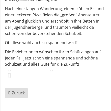
Nach einer langen Wanderung, einem kühlen Eis und
Andachten
einer leckeren Pizza fielen die „großen“ Abenteurer
zum
am Abend glücklich und erschöpft in ihre Betten in
Monatsspruch
der Jugendherberge und träumten vielleicht da
schon von der bevorstehenden Schulzeit.
GOTTESDIENSTE
Ob diese wohl auch so spannend wird?!
Die Erzieherinnen wünschen ihren Schützlingen auf
Sommerkirche
jeden Fall jetzt schon eine spannende und schöne
Schulzeit und alles Gute für die Zukunft!
ANGEBOTE
Gruppen
und
Zurück
Kreise