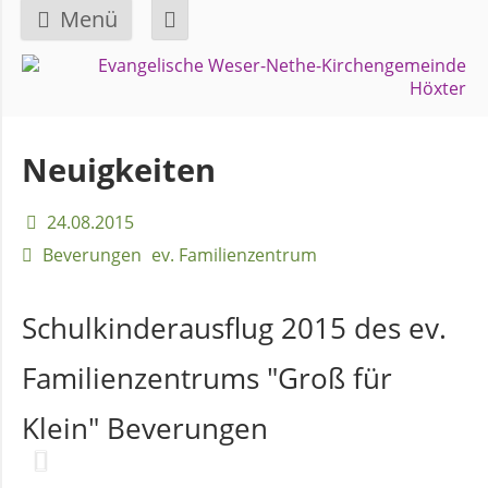
Menü
Navigation
GEMEINDE
überspringen
Über
Neuigkeiten
uns
24.08.2015
Überblick
Beverungen
ev. Familienzentrum
Bezirke
Schulkinderausflug 2015 des ev.
Gremien
Familienzentrums "Groß für
und
Ausschüsse
Klein" Beverungen
Pfarrer