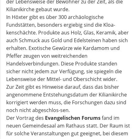
der Lebensweise der Bewohner zu der Zeit, als die
und
Kilianikirche gebaut wurde.
Pfarrerinnen
In Höxter gibt es über 300 archäologische
Fundstätten, besonders ergiebig sind die Kloa-
kenschächte. Produkte aus Holz, Glas, Keramik, aber
Gemeindebüro
auch Schmuck aus Gold und Edelsteinen haben sich
erhalten. Exotische Gewürze wie Kardamom und
Weinbergstiftung
Pfeffer zeugen von weitreichenden
Handelsverbindungen. Diese Produkte standen
sicher nicht jedem zur Verfügung, sie spiegeln die
AKTUELLES
Lebensweise der Mittel- und Oberschicht wider.
Zur Zeit gibt es Hinweise darauf, dass das bisher
Neuigkeiten
angenommene Entstehungsdatum der Kilianikirche
korrigiert werden muss, die Forschungen dazu sind
noch nicht abgeschlos-sen.
Terminkalender
Der Vortrag des
Evangelischen Forums
fand im
neuen Gemeindesaal am Rathaus statt. Der Raum ist
Gemeindebrief
für solche Veranstaltungen gut geeignet, bei diesem