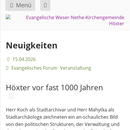
Menü
Navigation
GEMEINDE
überspringen
Über
Neuigkeiten
uns
15.04.2026
Überblick
Evangelisches Forum
Veranstaltung
Bezirke
Höxter vor fast 1000 Jahren
Gremien
und
Ausschüsse
Herr Koch als Stadtarchivar und Herr Mahytka als
Stadtarchäologe zeichneten ein an-schauliches Bild
von den politischen Strukturen, der Verwaltung und
Pfarrer