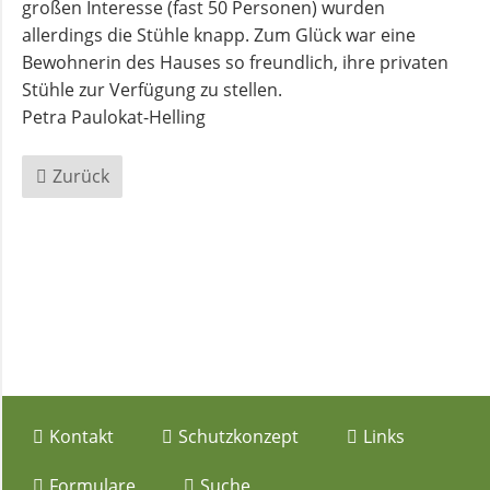
großen Interesse (fast 50 Personen) wurden
allerdings die Stühle knapp. Zum Glück war eine
Andachten
Bewohnerin des Hauses so freundlich, ihre privaten
zum
Stühle zur Verfügung zu stellen.
Monatsspruch
Petra Paulokat-Helling
GOTTESDIENSTE
Zurück
Sommerkirche
ANGEBOTE
Gruppen
und
Kreise
Navigation
Kontakt
Schutzkonzept
Links
überspringen
Formulare
Suche