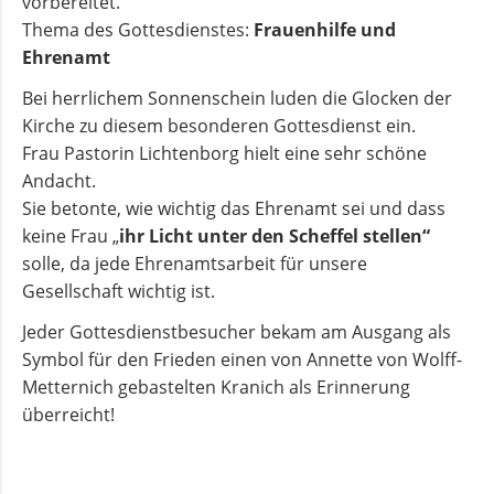
vorbereitet.
und
Thema des Gottesdienstes:
Frauenhilfe und
Pfarrerinnen
Ehrenamt
Bei herrlichem Sonnenschein luden die Glocken der
Gemeindebüro
Kirche zu diesem besonderen Gottesdienst ein.
Frau Pastorin Lichtenborg hielt eine sehr schöne
Andacht.
Weinbergstiftung
Sie betonte, wie wichtig das Ehrenamt sei und dass
keine Frau „
ihr Licht unter den Scheffel
stellen“
AKTUELLES
solle, da jede Ehrenamtsarbeit für unsere
Gesellschaft wichtig ist.
Neuigkeiten
Jeder Gottesdienstbesucher bekam am Ausgang als
Symbol für den Frieden einen von Annette von Wolff-
Metternich gebastelten Kranich als Erinnerung
Terminkalender
überreicht!
Gemeindebrief