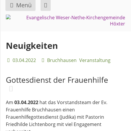
Menü
Navigation
GEMEINDE
überspringen
Über
Neuigkeiten
uns
03.04.2022
Bruchhausen
Veranstaltung
Überblick
Bezirke
Gottesdienst der Frauenhilfe
Gremien
und
Am
03.04.2022
hat das Vorstandsteam der Ev.
Ausschüsse
Frauenhilfe Bruchhausen einen
Frauenhilfegottesdienst (Judika) mit Pastorin
Friedhilde Lichtenborg mit viel Engagement
Pfarrer